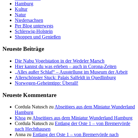
Hamburg
Kultur
Natur
Niedersachsen
Per Blog unterwegs
Schleswig-Holstein
Shoppen und Genießen
Neueste Beiträge
Die Nabu Vogelstation in der Wedeler Marsch
Hier kannst du was erleben – auch in Corona-Zeiten
„Alles außer Schlaf“ – Ausstellung im Museum der Arbeit
Allerschönster Stuck: Palais Salfeldt in Quedlinburg
Norwegen-Geheimtipp: Überall!
Neueste Kommentare
Cordula Natusch
zu
Abseitiges aus dem Miniatur Wunderland
Hamburg
Khoa
zu
Abseitiges aus dem Miniatur Wunderland Hamburg
Cordula Natusch
zu
Entlang der Oste 1 – von Bremervörde
nach Hechthausen
Anna
zu
Entlang der Oste 1 – von Bremervörde nach