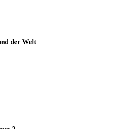
und der Welt
men-2