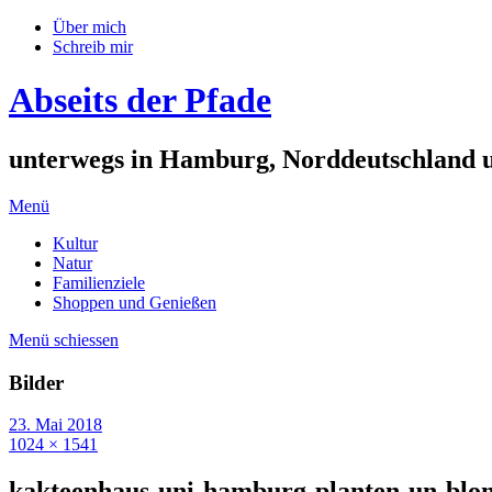
Über mich
Schreib mir
Abseits der Pfade
unterwegs in Hamburg, Norddeutschland 
Menü
Kultur
Natur
Familienziele
Shoppen und Genießen
Menü schiessen
Bilder
23. Mai 2018
1024 × 1541
kakteenhaus-uni-hamburg-planten-un-blo